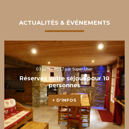
ACTUALITÉS
&
ÉVÉNEMENTS
03 juillet 2017
par Super User
Réservez
votre
séjour
pour
10
personnes
+ D'INFOS