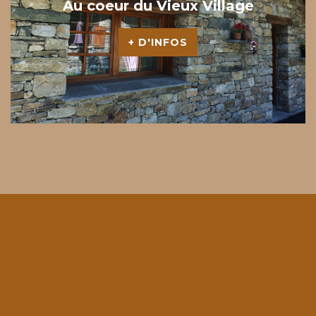
Au
coeur
du
Vieux
Village
+ D'INFOS