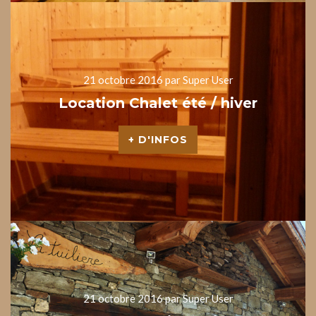
21 octobre 2016
par Super User
Location
Chalet
été
/
hiver
+ D'INFOS
21 octobre 2016
par Super User