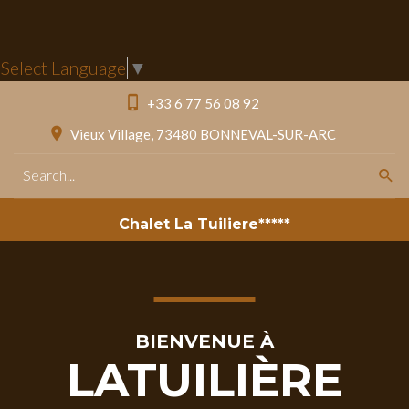
Select Language
▼
+33 6 77 56 08 92
Vieux Village, 73480 BONNEVAL-SUR-ARC
Rechercher
C
h
a
l
e
t
L
a
T
u
i
l
i
e
r
e
*
*
*
*
*
BIENVENUE
À
LATUILIÈRE